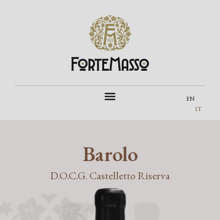
EN
IT
Barolo
D.O.C.G. Castelletto Riserva