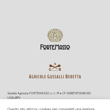
Società Agricola FORTEMASSO s.r.l. PI e CF 03887970048 SDI
USAL8PV
Sede operativa: Località Castelletto, 21 – 12065 Monforte D’Alba (CN)
Tel. +39 0173 328148 – Fax +39 0173 328160 – info@fortemasso.com
Questo sito utilizza i cookies per consentirti una migliore