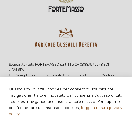
Società Agricola FORTEMASSO s.r.l. PI e CF 03887970048 SDI
USAL8PV
Operating Headquarters: Località Castelletto, 21 – 12065 Monforte
D’Alba (CN)
Tel. +39 0173 328148 – Fax +39 0173 328160 – info@fortemasso.com
Questo sito utilizza i cookies per consentirti una migliore
navigazione. Il sito è impostato per consentire l’utilizzo di tutti
Follow us on:
i cookies, navigando acconsenti al loro utilizzo. Per saperne
di più o negare il consenso ai cookies,
leggi la nostra privacy
policy
.
Press
Cookie policy
Privacy policy
Information for suppliers
Information for clients