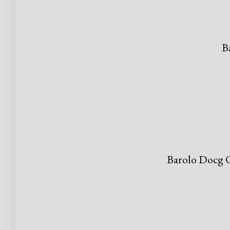
B
Barolo Docg C