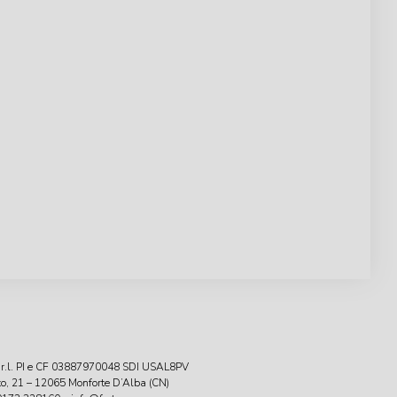
r.l. PI e CF 03887970048 SDI USAL8PV
tto, 21 – 12065 Monforte D’Alba (CN)