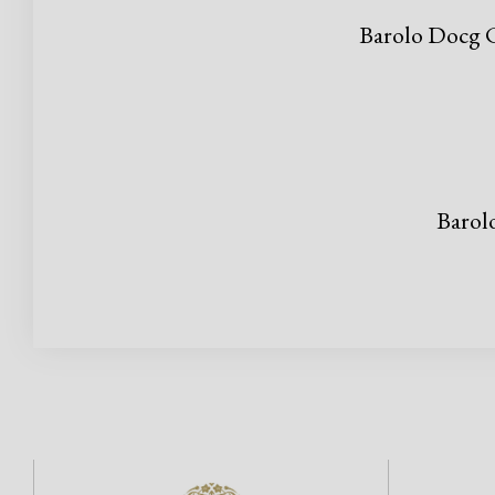
Barolo Docg C
Barol